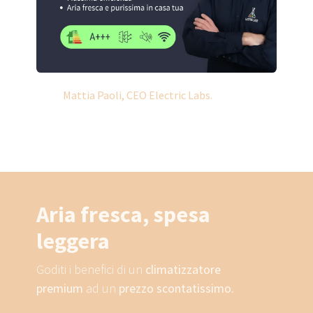
Mattia Paoli, CEO Electric Labs.
Aria fresca, spesa
leggera
Goditi i benefici di un
climatizzatore
premium
ad un
prezzo scontatissimo.