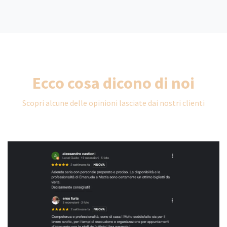
Ecco cosa dicono di noi
Scopri alcune delle opinioni lasciate dai nostri clienti