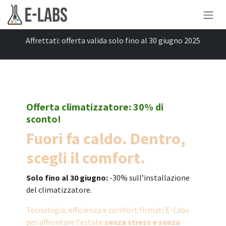
Passa al contenuto
Affrettati: offerta valida solo fino al 30 giugno 2025
Offerta climatizzatore: 30% di
sconto!
Fuori fa caldo. Dentro,
scegli il comfort.
Solo fino al 30 giugno:
-30% sull’installazione
del climatizzatore.
Tecnologia, efficienza e comfort firmati E-Labs
per affrontare l’estate
senza stress e senza